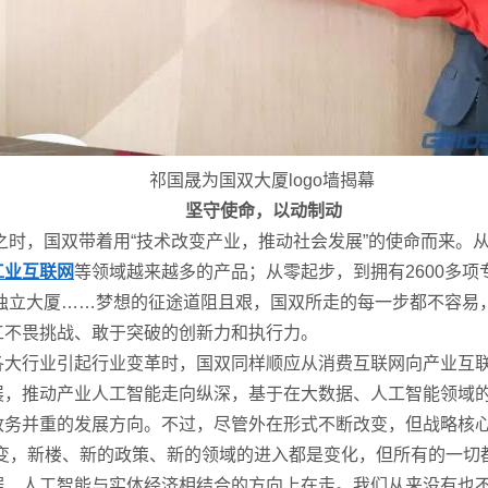
祁国晟为国双大厦logo墙揭幕
坚守使命，以动制动
起之时，国双带着用“技术改变产业，推动社会发展”的使命而来。
工业互联网
等领域越来越多的产品；从零起步，到拥有2600多项
的独立大厦……梦想的征途道阻且艰，国双所走的每一步都不容易
工不畏挑战、敢于突破的创新力和执行力。
各大行业引起行业变革时，国双同样顺应从消费互联网向产业互
展，推动产业人工智能走向纵深，基于在大数据、人工智能领域
政务并重的发展方向。不过，尽管外在形式不断改变，但战略核
改变，新楼、新的政策、新的领域的进入都是变化，但所有的一切
据、人工智能与实体经济相结合的方向上在走。我们从来没有也