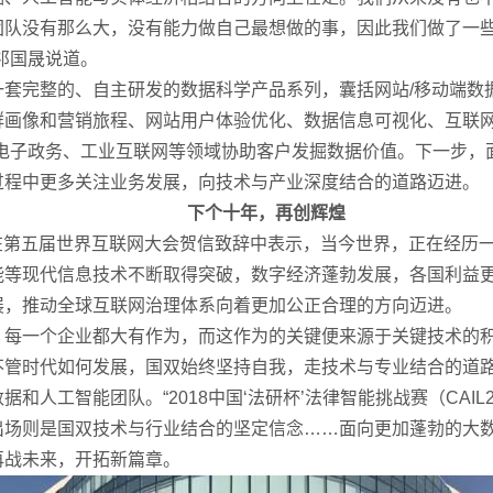
团队没有那么大，没有能力做自己最想做的事，因此我们做了一
祁国晟说道。
一套完整的、自主研发的数据科学产品系列，囊括网站/移动端数
群画像和营销旅程、网站用户体验优化、数据信息可视化、互联
、电子政务、工业互联网等领域协助客户发掘数据价值。下一步，
过程中更多关注业务发展，向技术与产业深度结合的道路迈进。
下个十年，再创辉煌
书记在第五届世界互联网大会贺信致辞中表示，当今世界，正在经
能等现代信息技术不断取得突破，数字经济蓬勃发展，各国利益
展，推动全球互联网治理体系向着更加公正合理的方向迈进。
、每一个企业都大有作为，而这作为的关键便来源于关键技术的
不管时代如何发展，国双始终坚持自我，走技术与专业结合的道
和人工智能团队。“2018中国‘法研杯’法律智能挑战赛（CAIL
出场则是国双技术与行业结合的坚定信念……面向更加蓬勃的大
再战未来，开拓新篇章。