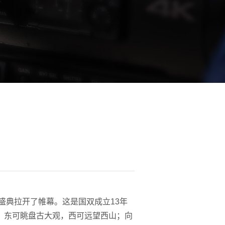
迁盛典拉开了帷幕。这是国双成立13年
，东可眺盘古大观，西可远望西山；向