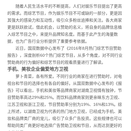
随着人民生活水平的不断提高，人们对娱乐节目提出了更高
的需求。而综艺节目，作为娱乐节目不可或缺的一部分，更是因
其强大的感染力和互动性，吸引众多粉丝追捧和关注。各大商家
更是跃跃欲试，借此机会，以赞助的名义，将自身的品牌信息植
入综艺节目之中，来提升品牌知名度。而基于此产生的海量数
据，也为广告行业分析提供了重要参考依据。
近日，国双数据中心发布了《2016年8月热门综艺节目赞助
报告》，深度剖析60个热门综艺节目，从多个角度，对不同行业
赞助商的行为偏好和综艺节目的观看质量进行了解读。
手机、美妆企业偏爱地方卫视
萝卜青菜，各有所爱。不同行业的商家在进行赞助时，对电
视台和节目的选择也有各自的偏好。从国双数据中心发布的《报
告》可以看出，手机和美妆等品牌商家对湖南卫视情有独钟，节
目赞助率高达29%和25%。而饮料品牌商家则更亲睐东方卫视、
江苏卫视和浙江卫视，节目赞助率分别为19%、16%和13%。综
上所述，以湖南卫视为代表的热门地方卫视，已经成为手机、美
妆和品牌类厂商的宠儿，吸引了众多广告投资。这些规律也可以
帮助同类厂商更好地选择广告赞助卫视和节目，从而达到更好的