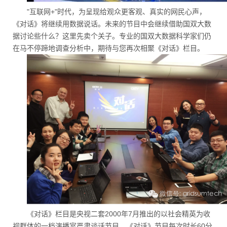
"互联网+"时代，为呈现给观众更客观、真实的网民心声，
《对话》将继续用数据说话。未来的节目中会继续借助国双大数
据讨论些什么？这里先卖个关子。专业的国双大数据科学家们仍
在马不停蹄地调查分析中，期待与您再次相聚《对话》栏目。
《对话》栏目是央视二套2000年7月推出的以社会精英为收
视群体的一档演播室严肃谈话节目。《对话》节目每次时长60分