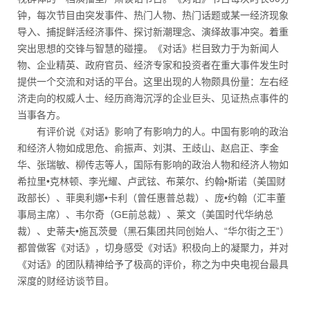
钟，每次节目由突发事件、热门人物、热门话题或某一经济现象
导入、捕捉鲜活经济事件、探讨新潮理念、演绎故事冲突。着重
突出思想的交锋与智慧的碰撞。《对话》栏目致力于为新闻人
物、企业精英、政府官员、经济专家和投资者在重大事件发生时
提供一个交流和对话的平台。这里出现的人物颇具份量：左右经
济走向的权威人士、经历商海沉浮的企业巨头、见证热点事件的
当事各方。
有评价说《对话》影响了有影响力的人。中国有影响的政治
和经济人物如成思危、俞振声、刘淇、王歧山、赵启正、李金
华、张瑞敏、柳传志等人，国际有影响的政治人物和经济人物如
希拉里•克林顿、李光耀、卢武铉、布莱尔、约翰•斯诺（美国财
政部长）、菲奥利娜•卡利（曾任惠普总裁）、庞•约翰（汇丰董
事局主席）、韦尔奇（GE前总裁）、莱文（美国时代华纳总
裁）、史蒂夫•施瓦茨曼（黑石集团共同创始人、“华尔街之王”）
都曾做客《对话》，切身感受《对话》积极向上的凝聚力，并对
《对话》的团队精神给予了极高的评价，称之为中央电视台最具
深度的财经访谈节目。