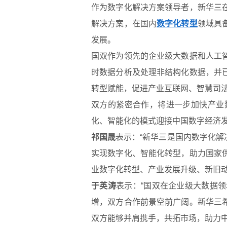
作为数字化解决方案领导者，新华三
解决方案，在国内
数字化转型
领域具
发展。
国双作为领先的企业级大数据和人工
时数据分析及处理非结构化数据，并
转型赋能，促进产业互联网、智慧司
双方的紧密合作，将进一步加快产业
化、智能化的模式迎接中国数字经济
祁国晟
表示：“新华三是国内数字化
实现数字化、智能化转型，助力国家
业数字化转型、产业发展升级、新旧动
于英涛
表示：“国双在企业级大数据
增，双方合作前景空前广阔。新华三
双方能够并肩携手，共拓市场，助力中