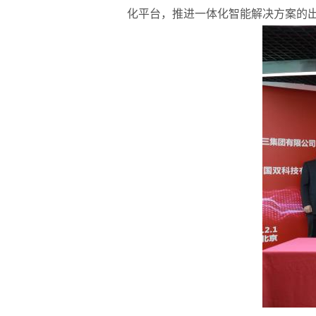
化平台，推进一体化智能解决方案的