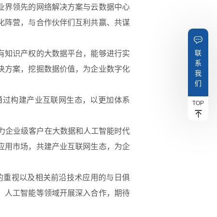
业界领先的网络解决方案与云数据中心
化阵营，与合作伙伴们互利共赢、共谋
联
有知识产权的大数据平台，能够进行实
系
决方案，挖掘数据价值，为企业数字化
我
们
通过构建产业互联网生态，以更加体系
TOP
力企业级客户在大数据和人工智能时代
应用市场，共建产业互联网生态，为企
的重视以及相关前沿技术应用的与日俱
、人工智能等领域开展深入合作，期待