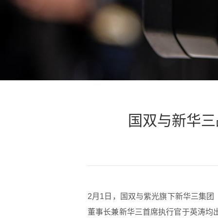
国双与新华三
2月1日，国双与紫光旗下新华三集团
董事长兼新华三首席执行官于英涛均