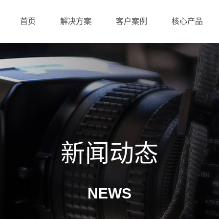
首页
解决方案
客户案例
核心产品
新闻动态
NEWS